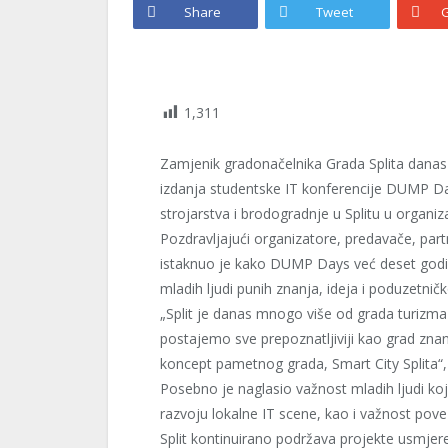
Share
Tweet
G
1,311
Zamjenik gradonačelnika Grada Splita danas
izdanja studentske IT konferencije DUMP Day
strojarstva i brodogradnje u Splitu u organ
Pozdravljajući organizatore, predavače, part
istaknuo je kako DUMP Days već deset godin
mladih ljudi punih znanja, ideja i poduzetnič
„Split je danas mnogo više od grada turizma 
postajemo sve prepoznatljiviji kao grad znanj
koncept pametnog grada, Smart City Splita“,
Posebno je naglasio važnost mladih ljudi ko
razvoju lokalne IT scene, kao i važnost pov
Split kontinuirano podržava projekte usmjer