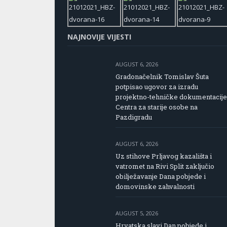
NAJNOVIJE VIJESTI
AUGUST 6, 2026
Gradonačelnik Tomislav Šuta
potpisao ugovor za izradu
projektno-tehničke dokumentacije
Centra za starije osobe na
Pazdigradu
AUGUST 6, 2026
Uz stihove Prljavog kazališta i
vatromet na Rivi Split zaključio
obilježavanje Dana pobjede i
domovinske zahvalnosti
AUGUST 5, 2026
Hrvatska slavi Dan pobjede i