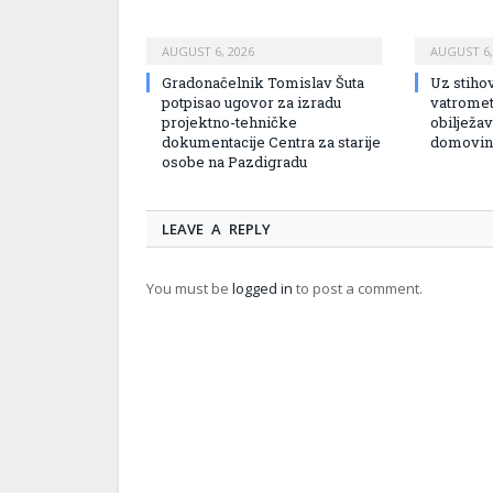
AUGUST 6, 2026
AUGUST 6,
Gradonačelnik Tomislav Šuta
Uz stihov
potpisao ugovor za izradu
vatromet 
projektno-tehničke
obilježa
dokumentacije Centra za starije
domovins
osobe na Pazdigradu
LEAVE A REPLY
You must be
logged in
to post a comment.