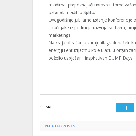
mladima, prepoznajući upravo u tome važan t
ostanak mladih u Splitu.
Ovogodišnje jubilarno izdanje konferencije
stručnjake iz područja razvoja softvera, umje
marketinga.
Na kraju obraćanja zamjenik gradonačelnika
energiji i entuzijazmu koje ulažu u organizac
poželio uspješan i inspirativan DUMP Days.
SHARE.
Twi
RELATED
POSTS