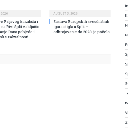
I
 2026
AUGUST 3, 2026
K
e Prljavog kazališta i
Zastava Europskih sveučilišnih
N
na Rivi Split zaključio
igara stigla u Split –
vanje Dana pobjede i
odbrojavanje do 2028. je počelo
N
ke zahvalnosti
P
S
S
S
S
T
t
V
Z