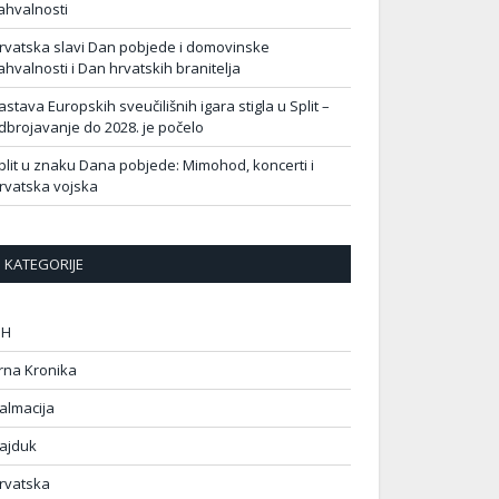
ahvalnosti
rvatska slavi Dan pobjede i domovinske
ahvalnosti i Dan hrvatskih branitelja
astava Europskih sveučilišnih igara stigla u Split –
dbrojavanje do 2028. je počelo
plit u znaku Dana pobjede: Mimohod, koncerti i
rvatska vojska
KATEGORIJE
IH
rna Kronika
almacija
ajduk
rvatska