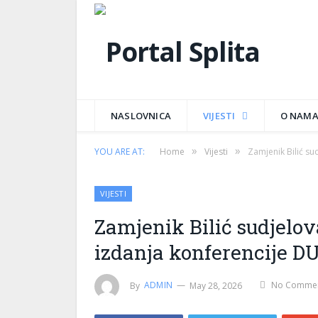
NASLOVNICA
VIJESTI
O NAM
»
»
YOU ARE AT:
Home
Vijesti
Zamjenik Bilić su
VIJESTI
Zamjenik Bilić sudjelov
izdanja konferencije 
By
ADMIN
May 28, 2026
No Comme