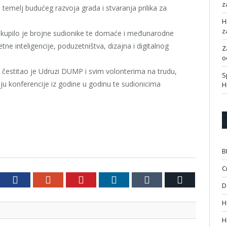
z
emelj budućeg razvoja grada i stvaranja prilika za
H
z
 okupilo je brojne sudionike te domaće i međunarodne
tne inteligencije, poduzetništva, dizajna i digitalnog
Z
o
 čestitao je Udruzi DUMP i svim volonterima na trudu,
S
iju konferencije iz godine u godinu te sudionicima
H
B
C
tter
Facebook
Google+
Pinterest
LinkedIn
Tumblr
Email
D
H
H