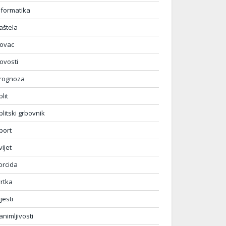
nformatika
aštela
ovac
ovosti
rognoza
plit
plitski grbovnik
port
vijet
orcida
vrtka
ijesti
animljivosti