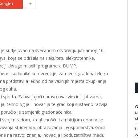
+
oogle+
 je sudjelovao na svečanom otvorenju jubilarnog 10.
s, koja se održala na Fakultetu elektrotehnike,
izaciji Udruge mladih programera DUMP.
nere i sudionike konferencije, zamjenik gradonačelnika
a predstavlja jedno od najvažnijih mjesta okupljanja
kog duha.
i sporta. Zahvaljujući upravo ovakvim inicijativama,
a, tehnologije i inovacija te grad koji sustavno razvija
G
 poručio je zamjenik gradonačelnika.
i
s
ji svojim radom, kreativnošću i ambicijom doprinose
ezivanja studenata, obrazovanja i gospodarstva. Grad
U
z
ene na razvoj znanja, inovacija i poduzetništva među