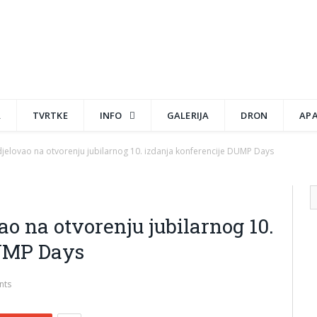
A
TVRTKE
INFO
GALERIJA
DRON
AP
djelovao na otvorenju jubilarnog 10. izdanja konferencije DUMP Days
ao na otvorenju jubilarnog 10.
DUMP Days
nts