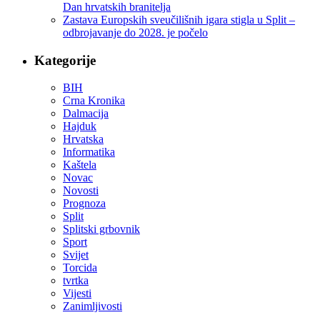
Dan hrvatskih branitelja
Zastava Europskih sveučilišnih igara stigla u Split –
odbrojavanje do 2028. je počelo
Kategorije
BIH
Crna Kronika
Dalmacija
Hajduk
Hrvatska
Informatika
Kaštela
Novac
Novosti
Prognoza
Split
Splitski grbovnik
Sport
Svijet
Torcida
tvrtka
Vijesti
Zanimljivosti