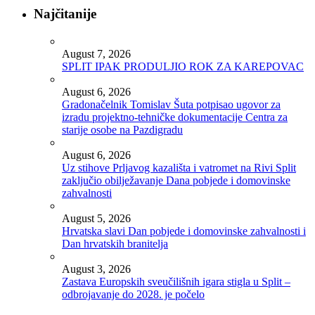
Najčitanije
August 7, 2026
SPLIT IPAK PRODULJIO ROK ZA KAREPOVAC
August 6, 2026
Gradonačelnik Tomislav Šuta potpisao ugovor za
izradu projektno-tehničke dokumentacije Centra za
starije osobe na Pazdigradu
August 6, 2026
Uz stihove Prljavog kazališta i vatromet na Rivi Split
zaključio obilježavanje Dana pobjede i domovinske
zahvalnosti
August 5, 2026
Hrvatska slavi Dan pobjede i domovinske zahvalnosti i
Dan hrvatskih branitelja
August 3, 2026
Zastava Europskih sveučilišnih igara stigla u Split –
odbrojavanje do 2028. je počelo