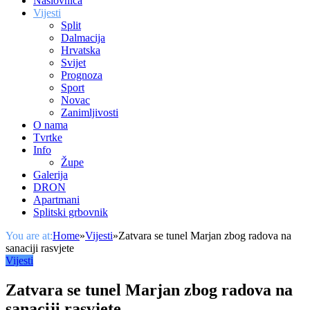
Naslovnica
Vijesti
Split
Dalmacija
Hrvatska
Svijet
Prognoza
Sport
Novac
Zanimljivosti
O nama
Tvrtke
Info
Župe
Galerija
DRON
Apartmani
Splitski grbovnik
You are at:
Home
»
Vijesti
»
Zatvara se tunel Marjan zbog radova na
sanaciji rasvjete
Vijesti
Zatvara se tunel Marjan zbog radova na
sanaciji rasvjete