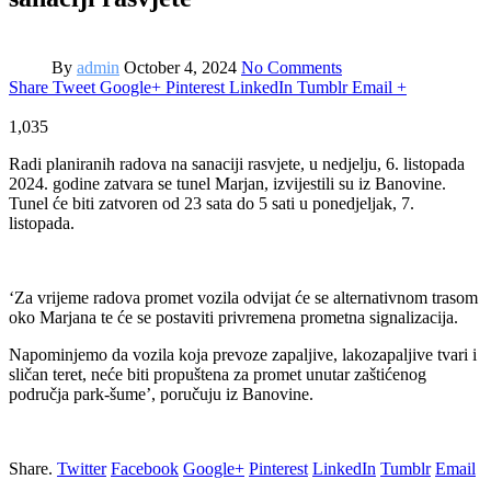
By
admin
October 4, 2024
No Comments
Share
Tweet
Google+
Pinterest
LinkedIn
Tumblr
Email
+
1,035
Radi planiranih radova na sanaciji rasvjete, u nedjelju, 6. listopada
2024. godine zatvara se tunel Marjan, izvijestili su iz Banovine.
Tunel će biti zatvoren od 23 sata do 5 sati u ponedjeljak, 7.
listopada.
‘Za vrijeme radova promet vozila odvijat će se alternativnom trasom
oko Marjana te će se postaviti privremena prometna signalizacija.
Napominjemo da vozila koja prevoze zapaljive, lakozapaljive tvari i
sličan teret, neće biti propuštena za promet unutar zaštićenog
područja park-šume’, poručuju iz Banovine.
Share.
Twitter
Facebook
Google+
Pinterest
LinkedIn
Tumblr
Email