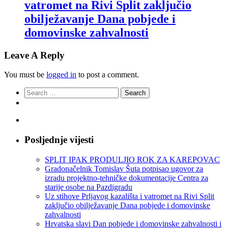
vatromet na Rivi Split zaključio
obilježavanje Dana pobjede i
domovinske zahvalnosti
Leave A Reply
You must be
logged in
to post a comment.
Search
for:
Posljednje vijesti
SPLIT IPAK PRODULJIO ROK ZA KAREPOVAC
Gradonačelnik Tomislav Šuta potpisao ugovor za
izradu projektno-tehničke dokumentacije Centra za
starije osobe na Pazdigradu
Uz stihove Prljavog kazališta i vatromet na Rivi Split
zaključio obilježavanje Dana pobjede i domovinske
zahvalnosti
Hrvatska slavi Dan pobjede i domovinske zahvalnosti i