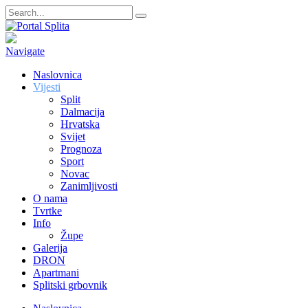
Navigate
Naslovnica
Vijesti
Split
Dalmacija
Hrvatska
Svijet
Prognoza
Sport
Novac
Zanimljivosti
O nama
Tvrtke
Info
Župe
Galerija
DRON
Apartmani
Splitski grbovnik