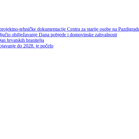
projektno-tehničke dokumentacije Centra za starije osobe na Pazdigrad
aključio obilježavanje Dana pobjede i domovinske zahvalnosti
an hrvatskih branitelja
rojavanje do 2028. je počelo