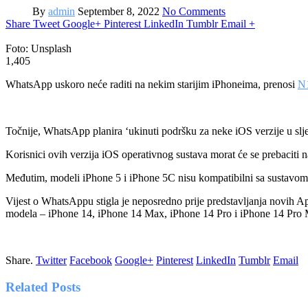
By
admin
September 8, 2022
No Comments
Share
Tweet
Google+
Pinterest
LinkedIn
Tumblr
Email
+
Foto: Unsplash
1,405
WhatsApp uskoro neće raditi na nekim starijim iPhoneima, prenosi
N
Točnije, WhatsApp planira ‘ukinuti podršku za neke iOS verzije u sljed
Korisnici ovih verzija iOS operativnog sustava morat će se prebaciti n
Međutim, modeli iPhone 5 i iPhone 5C nisu kompatibilni sa sustavom i
Vijest o WhatsAppu stigla je neposredno prije predstavljanja novih Appl
modela – iPhone 14, iPhone 14 Max, iPhone 14 Pro i iPhone 14 Pro
Share.
Twitter
Facebook
Google+
Pinterest
LinkedIn
Tumblr
Email
Related
Posts