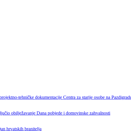
projektno-tehničke dokumentacije Centra za starije osobe na Pazdigrad
aključio obilježavanje Dana pobjede i domovinske zahvalnosti
an hrvatskih branitelja