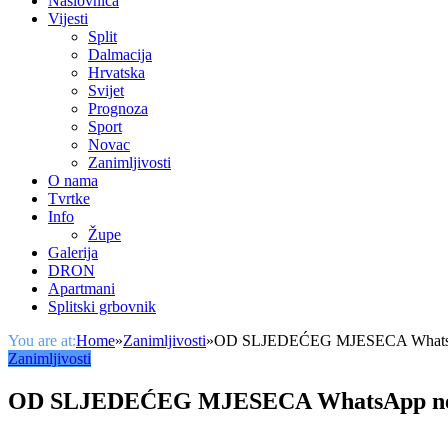
Naslovnica
Vijesti
Split
Dalmacija
Hrvatska
Svijet
Prognoza
Sport
Novac
Zanimljivosti
O nama
Tvrtke
Info
Župe
Galerija
DRON
Apartmani
Splitski grbovnik
You are at:
Home
»
Zanimljivosti
»
OD SLJEDEĆEG MJESECA WhatsApp 
Zanimljivosti
OD SLJEDEĆEG MJESECA WhatsApp neće 