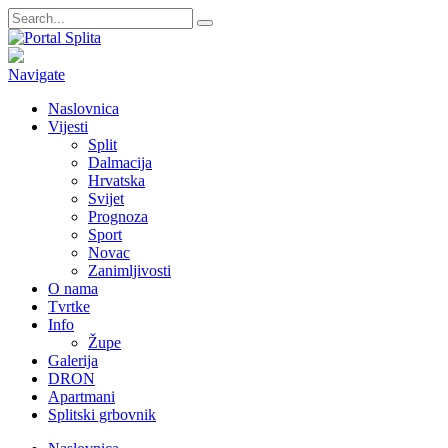
Navigate
Naslovnica
Vijesti
Split
Dalmacija
Hrvatska
Svijet
Prognoza
Sport
Novac
Zanimljivosti
O nama
Tvrtke
Info
Župe
Galerija
DRON
Apartmani
Splitski grbovnik