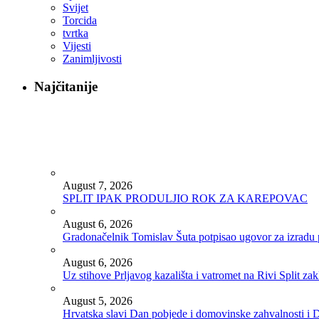
Svijet
Torcida
tvrtka
Vijesti
Zanimljivosti
Najčitanije
August 7, 2026
SPLIT IPAK PRODULJIO ROK ZA KAREPOVAC
August 6, 2026
Gradonačelnik Tomislav Šuta potpisao ugovor za izradu 
August 6, 2026
Uz stihove Prljavog kazališta i vatromet na Rivi Split z
August 5, 2026
Hrvatska slavi Dan pobjede i domovinske zahvalnosti i D