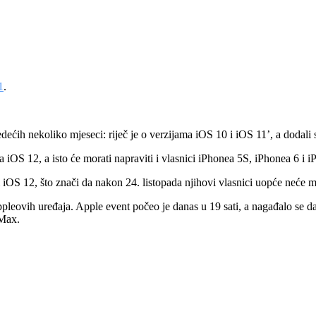
1
.
ećih nekoliko mjeseci: riječ je o verzijama iOS 10 i iOS 11’, a dodali s
a iOS 12, a isto će morati napraviti i vlasnici iPhonea 5S, iPhonea 6 i 
OS 12, što znači da nakon 24. listopada njihovi vlasnici uopće neće m
eovih uređaja. Apple event počeo je danas u 19 sati, a nagađalo se da će 
 Max.