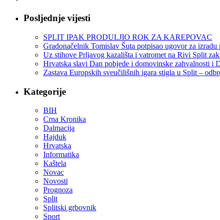
Posljednje vijesti
SPLIT IPAK PRODULJIO ROK ZA KAREPOVAC
Gradonačelnik Tomislav Šuta potpisao ugovor za izradu 
Uz stihove Prljavog kazališta i vatromet na Rivi Split z
Hrvatska slavi Dan pobjede i domovinske zahvalnosti i D
Zastava Europskih sveučilišnih igara stigla u Split – odb
Kategorije
BIH
Crna Kronika
Dalmacija
Hajduk
Hrvatska
Informatika
Kaštela
Novac
Novosti
Prognoza
Split
Splitski grbovnik
Sport