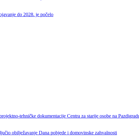
rojavanje do 2028. je počelo
projektno-tehničke dokumentacije Centra za starije osobe na Pazdigrad
aključio obilježavanje Dana pobjede i domovinske zahvalnosti