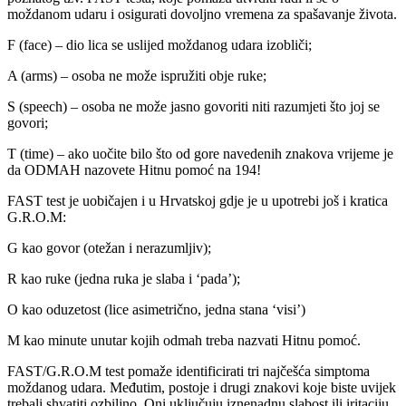
moždanom udaru i osigurati dovoljno vremena za spašavanje života.
F (face) – dio lica se uslijed moždanog udara izobliči;
A (arms) – osoba ne može ispružiti obje ruke;
S (speech) – osoba ne može jasno govoriti niti razumjeti što joj se
govori;
T (time) – ako uočite bilo što od gore navedenih znakova vrijeme je
da ODMAH nazovete Hitnu pomoć na 194!
FAST test je uobičajen i u Hrvatskoj gdje je u upotrebi još i kratica
G.R.O.M:
G kao govor (otežan i nerazumljiv);
R kao ruke (jedna ruka je slaba i ‘pada’);
O kao oduzetost (lice asimetrično, jedna stana ‘visi’)
M kao minute unutar kojih odmah treba nazvati Hitnu pomoć.
FAST/G.R.O.M test pomaže identificirati tri najčešća simptoma
moždanog udara. Međutim, postoje i drugi znakovi koje biste uvijek
trebali shvatiti ozbiljno. Oni uključuju iznenadnu slabost ili iritaciju,