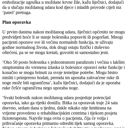
embolizacije ugruška u moždane krvne žile, kažu liječnici, dodajući
da u slučaju moždanog udara kod djece i mladih provode cijeli niz
‘panel’ pretraga.
Plan oporavka
U prvim danima nakon moždanog udara, liječnici općenito ne mogu
predvidjeti hoće li se stanje bolesnika popraviti ili pogoršati. Mnogi
pacijenti oporave sve ili većinu normalnih funkcija, te uživaju
godine normalnog života, dok drugi ostaju fizički i duševno
oštećeni, pa se ne mogu kretati, govoriti ni samostalno jesti.
‘Oko 50 posto bolesnika s jednostranom paralizom i većina s lakšim
simptomima do vremena izlaska iz bolesnice oporavi neke funkcije i
konačno se mogu brinuti za svoje temeljne potrebe. Mogu bistro
misliti i primjereno hodati, premda im uporaba zahvaćene ruke ili
noge može biti ograničena’, kažu liječnici, dodajući da je uporaba
ruke češće ograničena nego uporaba noge.
‘Svaki bolesnik nakon moždanog udara posjeduje potencijal
oporavka, iako ga rijetki dostižu. Bitka za oporavak traje 24 sata
dnevno, sedam dana u tjednu, dakle nikako nije limitirana na
vrijeme provedeno u rehabilitacijskim centrima i tijekom posjeta
fizioterapeuta. Najviše toga ovisi o pacijentu, čija će volja i
prihvaćanje oporavka primarno odrediti tijek samog oporavka.