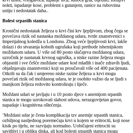
nokti, ispadanje kose, problemi s gutanjem, ranice na rubovima
ustiju i nedostatak daha..
Bolest srpastih stanica
Kronični nedostatak željeza u krvi čini krv ljepljivom, zbog čega se
povećava rizik od nastanka moždanog udara, tvrde znanstvenici s
Imperijalnog koledža u Londonu. Zbog veće ljepljivosti krvi, lakše
dolazi i do stvaranja kobnih ugrušaka koji prethode ishemijskom
moždanom udaru. U više od 80 posto slučajeva moždanog udara,
uzročnik je nastanak krvnog ugruška, a niske razine željeza mogu
objasniti i sve češće moždane udare kod mlađih i inače zdravih ljudi,
objašnjavaju znanstvenici koji su proučavali više od 400 pacijenata.
Otkrili su da čak i umjereno niske razine željeza u krvi mogu
povećati rizik od moždanog udara, te je osobito važno da se ljudi s
manjkom željeza redovito kontroliraju i liječe.
Moždani udari se javljaju i u 10 posto djece s anemijom srpastih
stanica te mogu uzrokovati slabost udova, nerazgovijetan govor,
napadaje i kognitivna oštećenja.
‘Moždani udar je česta komplikacija tzv anemije srpastih stanica,
ozbiljnog nasljednog poremećaja krvi u kojem se eritrociti, koji nose
kisik po tijelu, ne razvijaju normalno. Uobičajeni eritrociti su
savitljivi i u obliku diska, ali kod bolesti srpastih stanica mogu