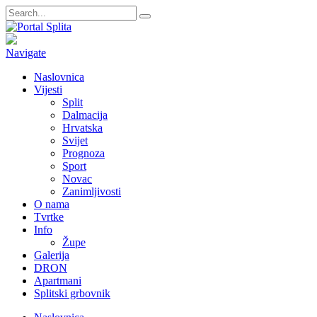
Navigate
Naslovnica
Vijesti
Split
Dalmacija
Hrvatska
Svijet
Prognoza
Sport
Novac
Zanimljivosti
O nama
Tvrtke
Info
Župe
Galerija
DRON
Apartmani
Splitski grbovnik