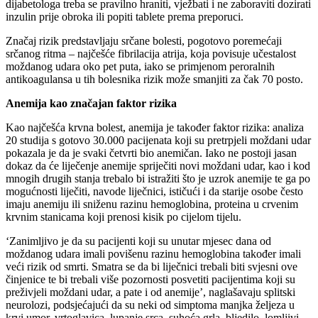
dijabetologa treba se pravilno hraniti, vježbati i ne zaboraviti dozirati
inzulin prije obroka ili popiti tablete prema preporuci.
Značaj rizik predstavljaju srčane bolesti, pogotovo poremećaji
srčanog ritma – najčešće fibrilacija atrija, koja povisuje učestalost
moždanog udara oko pet puta, iako se primjenom peroralnih
antikoagulansa u tih bolesnika rizik može smanjiti za čak 70 posto.
Anemija kao značajan faktor rizika
Kao najčešća krvna bolest, anemija je također faktor rizika: analiza
20 studija s gotovo 30.000 pacijenata koji su pretrpjeli moždani udar
pokazala je da je svaki četvrti bio anemičan. Iako ne postoji jasan
dokaz da će liječenje anemije spriječiti novi moždani udar, kao i kod
mnogih drugih stanja trebalo bi istražiti što je uzrok anemije te ga po
mogućnosti liječiti, navode liječnici, ističući i da starije osobe često
imaju anemiju ili sniženu razinu hemoglobina, proteina u crvenim
krvnim stanicama koji prenosi kisik po cijelom tijelu.
‘Zanimljivo je da su pacijenti koji su unutar mjesec dana od
moždanog udara imali povišenu razinu hemoglobina također imali
veći rizik od smrti. Smatra se da bi liječnici trebali biti svjesni ove
činjenice te bi trebali više pozornosti posvetiti pacijentima koji su
preživjeli moždani udar, a pate i od anemije’, naglašavaju splitski
neurolozi, podsjećajući da su neki od simptoma manjka željeza u
krvi umor, vrtoglavica, lupanje srca, suhoća grla, bljedilo, lomljivi