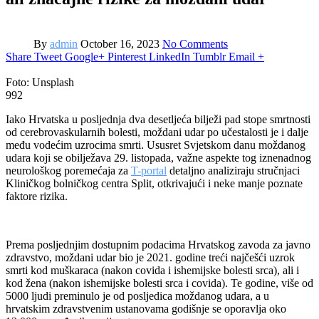
By
admin
October 16, 2023
No Comments
Share
Tweet
Google+
Pinterest
LinkedIn
Tumblr
Email
+
Foto: Unsplash
992
Iako Hrvatska u posljednja dva desetljeća bilježi pad stope smrtnosti
od cerebrovaskularnih bolesti, moždani udar po učestalosti je i dalje
među vodećim uzrocima smrti. Ususret Svjetskom danu moždanog
udara koji se obilježava 29. listopada, važne aspekte tog iznenadnog
neurološkog poremećaja za
T-portal
detaljno analiziraju stručnjaci
Kliničkog bolničkog centra Split, otkrivajući i neke manje poznate
faktore rizika.
Prema posljednjim dostupnim podacima Hrvatskog zavoda za javno
zdravstvo, moždani udar bio je 2021. godine treći najčešći uzrok
smrti kod muškaraca (nakon covida i ishemijske bolesti srca), ali i
kod žena (nakon ishemijske bolesti srca i covida). Te godine, više od
5000 ljudi preminulo je od posljedica moždanog udara, a u
hrvatskim zdravstvenim ustanovama godišnje se oporavlja oko