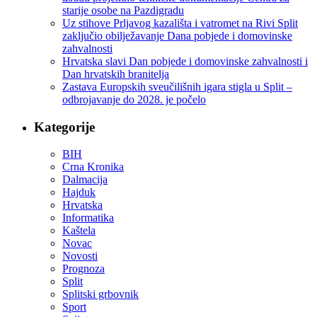
starije osobe na Pazdigradu
Uz stihove Prljavog kazališta i vatromet na Rivi Split
zaključio obilježavanje Dana pobjede i domovinske
zahvalnosti
Hrvatska slavi Dan pobjede i domovinske zahvalnosti i
Dan hrvatskih branitelja
Zastava Europskih sveučilišnih igara stigla u Split –
odbrojavanje do 2028. je počelo
Kategorije
BIH
Crna Kronika
Dalmacija
Hajduk
Hrvatska
Informatika
Kaštela
Novac
Novosti
Prognoza
Split
Splitski grbovnik
Sport