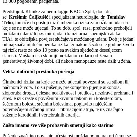
13.000 pogođenih pacijenata.
Predstojnik Klinike za neurologiju KBC-a Split, doc. dr.
sc.
Krešimir Čaljkušić
i specijalizant neurologije, dr.
Tomislav
Trlin
, tumače da postoji niz čimbenika rizika za moždani udar na
koje se ne može utjecati. To su dob, spol, rasa, prethodno preboljeli
moždani udar i/ili tzv. mini-udar (tranzitorna ishemijsku ataka –
TIA), te obiteljska povijest slučajeva moždanog udara. Dob je jedan
od najznačajnijih čimbenika rizika jer nakon šezdesete godine života
taj rizik raste za oko 10 posto sa svakim sljedećim desetljećem
starosti. Muškarci su skloniji moždanom udaru od žena u
generativnoj životnoj dobi, ali nakon menopauze raste rizik u žena.
Velika dobrobit prestanka pušenja
Čimbenici rizika na koje se može utjecati povezani su sa stilom ili
načinom života. To su pušenje, prekomjerno pijenje alkohola,
zloporaba droga, tjelesna neaktivnost i pretilost, nezdrava prehrana i
stres. Rizik raste s povišenim krvnim tlakom i/ili kolesterolom,
šećernom bolesti, srčanim bolestima, poglavito najčešćim
poremećajem srčanog ritma – fibrilacijom atrija, te uz značajno
suženje karotidnih i vertebralnih arterija.
Zašto imamo sve više probavnih smetnji kako starimo
Pušenje značajno povisuje učestalost moždanog udara, pri čemu se