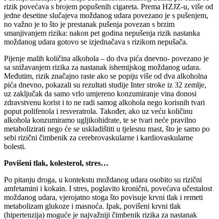
rizik povećava s brojem popušenih cigareta. Prema HZJZ-u, više od
jedne desetine slučajeva moždanog udara povezano je s pušenjem,
no važno je to što je prestanak pušenja povezan s brzim
smanjivanjem rizika: nakon pet godina nepušenja rizik nastanka
moždanog udara gotovo se izjednačava s rizikom nepušača.
Pijenje malih količina alkohola – do dva pića dnevno- povezano je
sa snižavanjem rizika za nastanak ishemijskog moždanog udara.
Međutim, rizik značajno raste ako se popiju više od dva alkoholna
pića dnevno, pokazali su rezultati studije Inter stroke iz 32 zemlje,
uz zaključak da samo vrlo umjereno konzumiranje vina donosi
zdravstvenu korist i to ne radi samog alkohola nego korisnih tvari
poput polifenola i resveratrola. Također, ako uz veću količinu
alkohola konzumiramo ugljikohidrate, te se tvari neće pravilno
metabolizirati nego će se uskladištiti u tjelesnu mast, što je samo po
sebi rizični čimbenik za cerebrovaskularne i kardiovaskularne
bolesti.
Povišeni tlak, kolesterol, stres…
Po pitanju droga, u kontekstu moždanog udara osobito su rizični
amfetamini i kokain. I stres, poglavito kronični, povećava učestalost
moždanog udara, vjerojatno stoga što povisuje krvni tlak i remeti
metabolizam glukoze i masnoća. Ipak, povišeni krvni tlak
(hipertenzija) moguće je najvažniji čimbenik rizika za nastanak