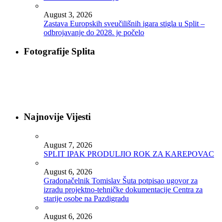
August 3, 2026
Zastava Europskih sveučilišnih igara stigla u Split –
odbrojavanje do 2028. je počelo
Fotografije Splita
Najnovije Vijesti
August 7, 2026
SPLIT IPAK PRODULJIO ROK ZA KAREPOVAC
August 6, 2026
Gradonačelnik Tomislav Šuta potpisao ugovor za
izradu projektno-tehničke dokumentacije Centra za
starije osobe na Pazdigradu
August 6, 2026