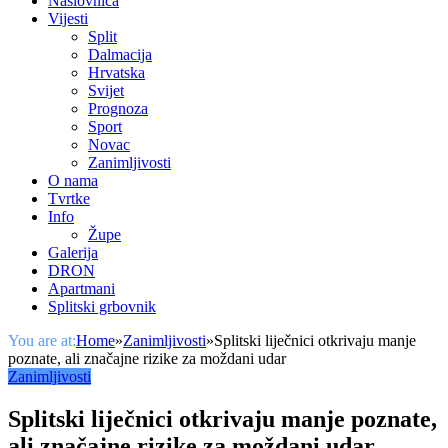
Naslovnica
Vijesti
Split
Dalmacija
Hrvatska
Svijet
Prognoza
Sport
Novac
Zanimljivosti
O nama
Tvrtke
Info
Župe
Galerija
DRON
Apartmani
Splitski grbovnik
You are at:
Home
»
Zanimljivosti
»
Splitski liječnici otkrivaju manje
poznate, ali značajne rizike za moždani udar
Zanimljivosti
Splitski liječnici otkrivaju manje poznate,
ali značajne rizike za moždani udar