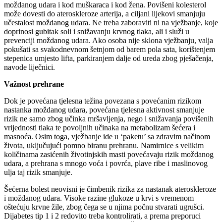
moždanog udara i kod muškaraca i kod žena. Povišeni kolesterol
može dovesti do ateroskleroze arterija, a ciljani lijekovi smanjuju
učestalost moždanog udara. Ne treba zaboraviti ni na vježbanje, koje
doprinosi gubitak soli i snižavanju krvnog tlaka, ali i služi u
prevenciji moždanog udara. Ako osoba nije sklona vježbanju, valja
pokušati sa svakodnevnom šetnjom od barem pola sata, korištenjem
stepenica umjesto lifta, parkiranjem dalje od ureda zbog pješačenja,
navode liječnici.
Važnost prehrane
Dok je povećana tjelesna težina povezana s povećanim rizikom
nastanka moždanog udara, povećana tjelesna aktivnost smanjuje
rizik ne samo zbog učinka mršavljenja, nego i snižavanja povišenih
vrijednosti tlaka te povoljnih učinaka na metabolizam šećera i
masnoća. Osim toga, vježbanje ide u ‘paketu’ sa zdravim načinom
života, uključujući pomno biranu prehranu. Namirnice s velikim
količinama zasićenih životinjskih masti povećavaju rizik moždanog
udara, a prehrana s mnogo voća i povrća, plave ribe i maslinovog
ulja taj rizik smanjuje.
Šećerna bolest neovisni je čimbenik rizika za nastanak ateroskleroze
i moždanog udara. Visoke razine glukoze u krvi s vremenom
oštećuju krvne žile, zbog čega se u njima počnu stvarati ugrušci.
Dijabetes tip 1 i 2 redovito treba kontrolirati, a prema preporuci