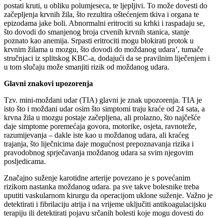
postati kruti, u obliku polumjeseca, te ljepljivi. To može dovesti do
začepljenja krvnih žila, što rezultira oštećenjem tkiva i organa te
epizodama jake boli. Abnormalni eritrociti su krhki i raspadaju se,
što dovodi do smanjenog broja crvenih krvnih stanica, stanje
poznato kao anemija. Srpasti eritrociti mogu blokirati protok u
krvnim žilama u mozgu, što dovodi do moždanog udara’, tumače
stručnjaci iz splitskog KBC-a, dodajući da se pravilnim liječenjem i
u tom slučaju može smanjiti rizik od moždanog udara.
Glavni znakovi upozorenja
Tzv. mini-moždani udar (TIA) glavni je znak upozorenja. TIA je
isto što i moždani udar osim što simptomi traju kraće od 24 sata, a
krvna žila u mozgu postaje začepljena, ali prolazno, što najčešće
daje simptome poremećaja govora, motorike, osjeta, ravnoteže,
razumijevanja – dakle iste kao u moždanog udara, ali kraćeg
trajanja, što liječnicima daje mogućnost prepoznavanja rizika i
pravodobnog sprječavanja moždanog udara sa svim njegovim
posljedicama.
Značajno suženje karotidne arterije povezano je s povećanim
rizikom nastanka moždanog udara. pa sve takve bolesnike treba
uputiti vaskularnom kirurgu da operacijom uklone suženje. Važno je
detektirati i fibrilaciju atrija i na vrijeme uključiti antikoagulacijsku
terapiju ili detektirati pojavu srčanih bolesti koje mogu dovesti do