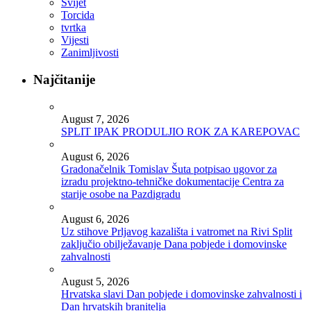
Svijet
Torcida
tvrtka
Vijesti
Zanimljivosti
Najčitanije
August 7, 2026
SPLIT IPAK PRODULJIO ROK ZA KAREPOVAC
August 6, 2026
Gradonačelnik Tomislav Šuta potpisao ugovor za
izradu projektno-tehničke dokumentacije Centra za
starije osobe na Pazdigradu
August 6, 2026
Uz stihove Prljavog kazališta i vatromet na Rivi Split
zaključio obilježavanje Dana pobjede i domovinske
zahvalnosti
August 5, 2026
Hrvatska slavi Dan pobjede i domovinske zahvalnosti i
Dan hrvatskih branitelja