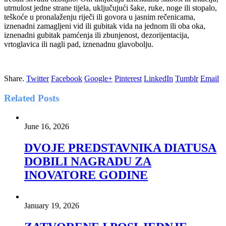
utrnulost jedne strane tijela, uključujući šake, ruke, noge ili stopalo,
teškoće u pronalaženju riječi ili govora u jasnim rečenicama,
iznenadni zamagljeni vid ili gubitak vida na jednom ili oba oka,
iznenadni gubitak pamćenja ili zbunjenost, dezorijentacija,
vrtoglavica ili nagli pad, iznenadnu glavobolju.
Share.
Twitter
Facebook
Google+
Pinterest
LinkedIn
Tumblr
Email
Related
Posts
June 16, 2026
DVOJE PREDSTAVNIKA DIATUSA
DOBILI NAGRADU ZA
INOVATORE GODINE
January 19, 2026