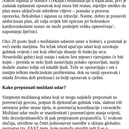
Nakon otpusta iz bolnice i čekajući rehabilitaciju u toplicama, prvi je
zadatak isplanirati oporavak koji mora biti realan, mjerljiv utoliko da
plan mora uključivati određene ciljeve – pomake u procesu
oporavka, fleksibilan i siguran za zdravlje. Naime, dobro je postaviti
ambiciozan plan, ali valja uvijek biti oprezan jer bolesnikov
kardiovaskularni sustav ne može podnijeti velika opterećenja’,
napominju liječnici.
Oko 20 posto ljudi s moždanim udarom umre u bolnici, a postotak je
veći među starijima. Na težak ishod upućuju udari koji uzrokuju
gubitak svijesti i oni koji oštećuju disanje ili funkciju srca.
Neurološki gubici koji ostaju i nakon šest mjeseci vjerojatno će biti
trajni – premda se neki ljudi nastavljaju polako oporavljati, stariji
doduše znatno lošije od mlađih ljudi. Teže se oporavljaju i oni s
ranijim teškim medicinskim problemima, dok su raniji oporavak i
mlađa životna dob predznaci za bolji oporavak u cjelini.
Kako prepoznati moždani udar?
Simptomi moždanog udara koji se mogu najlakše prepoznati su
poremećaji govora, potpun ili djelomičan gubitak vida, slabost i/ili
utrnutost jedne strane tijela, te poremećaj koordinacije i ravnoteže.
Moždani udar može se manifestirati i poremećajem stanja svijesti,
bilo dezorijentiranošću ili pak pretjeranom pospanošću. U svakom
slučaju, utvrđene su četiri jednostavne naredbe u sklopu globalno
poznatog tzv. FAST testa, koje pomažu utvrditi radi li se o