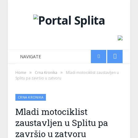
NAVIGATE
»
»
Home
Crna Kronika
Mladi motociklist zaustavljen u
Splitu pa završio u zatvoru
CRNA KRONIKA
Mladi motociklist
zaustavljen u Splitu pa
završio u zatvoru