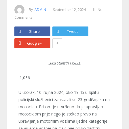
By
ADMIN
September 12, 2024
No
Comments
Share
Tweet
+
Google+
Luka Stanzl/PIXSELL
1,036
U utorak, 10. rujna 2024, oko 19.45 u Splitu
policijski službenici zaustavili su 23-godišnjaka na
motociklu. Pritom je utvrđeno da je upravljao
motociklom prije nego je stekao pravo na
upravljanje motornim vozilima ijedne kategorije,
za vrijeme vožnje na glavi nije nosio zaštitnu