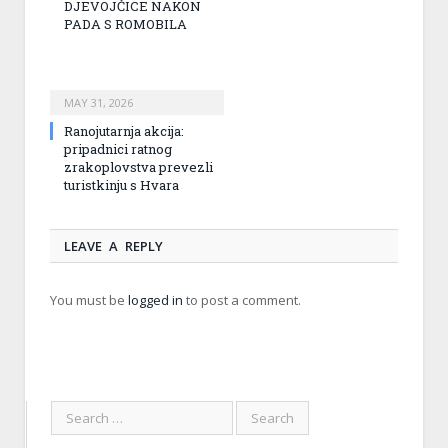
DJEVOJČICE NAKON
PADA S ROMOBILA
MAY 31, 2026
Ranojutarnja akcija:
pripadnici ratnog
zrakoplovstva prevezli
turistkinju s Hvara
LEAVE A REPLY
You must be
logged in
to post a comment.