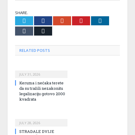
SHARE.
Twitter
Facebook
Google+
Pinterest
LinkedIn
Tumblr
Email
RELATED
POSTS
JULY 31, 2026
Keruma i nećaka terete
da su tražili nezakonitu
legalizaciju gotovo 2000
kvadrata
JULY 28, 2026
STRADALE DVIJE