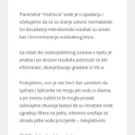
‘Parametar “mutnoća” vode je u opadanju i
očekujemo da će se stanje uskoro normalizirati.
Svi dosadašnji mikrobiološki
rezultati
su uredni
kao i koncentaracija rezidualnog klora.
Za ostali dio vodoopskrbnog sustava u tijeku je
analiza i po dostavi
rezultata potrošači će biti
informirani’, obavještavaju građane iz ViK-a.
Podsjetimo, ovo je već treći dan zaredom da
Splićani i Splićanke ne mogu piti vodu iz slavina,
a po svemu sudeći to bi mogla postati
uobičajena situacija budući da su Hrvatske vode
ugradnju filtera na Jadru, odnosno uređaja za
obradu pitke vode procijenile – neisplativom.