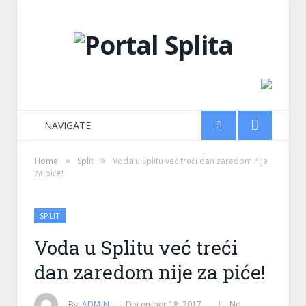
NAVIGATE
»
»
Home
Split
Voda u Splitu već treći dan zaredom nije
za piće!
SPLIT
Voda u Splitu već treći
dan zaredom nije za piće!
By
ADMIN
December 18, 2017
No