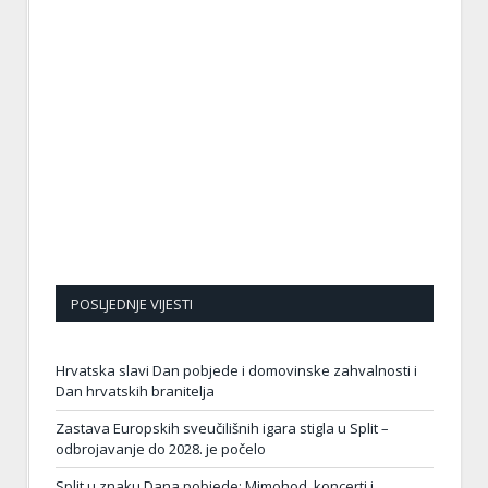
POSLJEDNJE VIJESTI
Hrvatska slavi Dan pobjede i domovinske zahvalnosti i
Dan hrvatskih branitelja
Zastava Europskih sveučilišnih igara stigla u Split –
odbrojavanje do 2028. je počelo
Split u znaku Dana pobjede: Mimohod, koncerti i