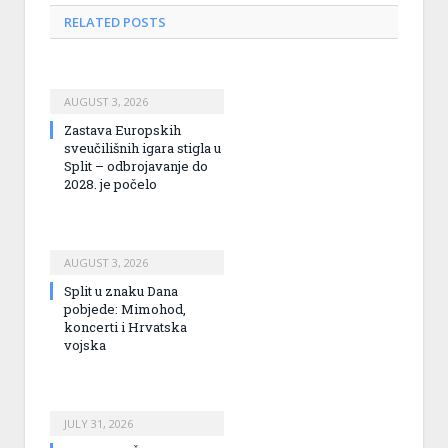
RELATED
POSTS
AUGUST 3, 2026
Zastava Europskih
sveučilišnih igara stigla u
Split – odbrojavanje do
2028. je počelo
AUGUST 3, 2026
Split u znaku Dana
pobjede: Mimohod,
koncerti i Hrvatska
vojska
JULY 31, 2026