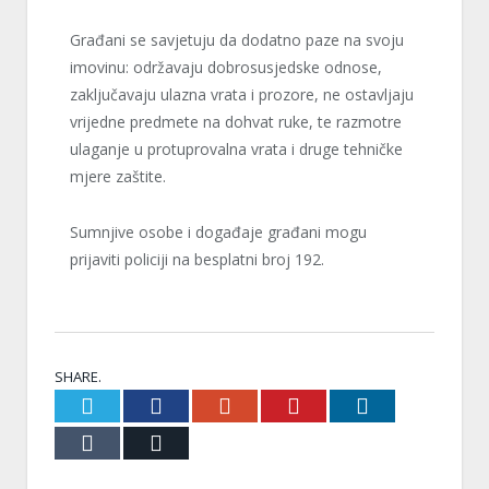
Građani se savjetuju da dodatno paze na svoju
imovinu: održavaju dobrosusjedske odnose,
zaključavaju ulazna vrata i prozore, ne ostavljaju
vrijedne predmete na dohvat ruke, te razmotre
ulaganje u protuprovalna vrata i druge tehničke
mjere zaštite.
Sumnjive osobe i događaje građani mogu
prijaviti policiji na besplatni broj 192.
SHARE.
Twitter
Facebook
Google+
Pinterest
LinkedIn
Tumblr
Email