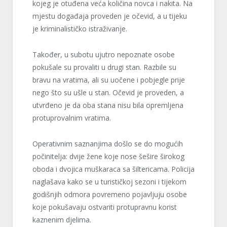
kojeg je otuđena veća količina novca i nakita. Na
mjestu događaja proveden je očevid, a u tijeku
je kriminalističko istraživanje.
Također, u subotu ujutro nepoznate osobe
pokušale su provaliti u drugi stan. Razbile su
bravu na vratima, ali su uočene i pobjegle prije
nego što su ušle u stan. Očevid je proveden, a
utvrđeno je da oba stana nisu bila opremljena
protuprovalnim vratima.
Operativnim saznanjima došlo se do mogućih
počinitelja: dvije žene koje nose šešire širokog
oboda i dvojica muškaraca sa šiltericama. Policija
naglašava kako se u turističkoj sezoni i tijekom
godišnjih odmora povremeno pojavljuju osobe
koje pokušavaju ostvariti protupravnu korist
kaznenim djelima.