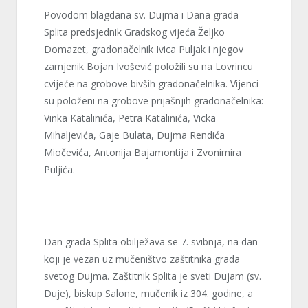
Povodom blagdana sv. Dujma i Dana grada
Splita predsjednik Gradskog vijeća Željko
Domazet, gradonačelnik Ivica Puljak i njegov
zamjenik Bojan Ivošević položili su na Lovrincu
cvijeće na grobove bivših gradonačelnika. Vijenci
su položeni na grobove prijašnjih gradonačelnika:
Vinka Katalinića, Petra Katalinića, Vicka
Mihaljevića, Gaje Bulata, Dujma Rendića
Miočevića, Antonija Bajamontija i Zvonimira
Puljića.
Dan grada Splita obilježava se 7. svibnja, na dan
koji je vezan uz mučeništvo zaštitnika grada
svetog Dujma. Zaštitnik Splita je sveti Dujam (sv.
Duje), biskup Salone, mučenik iz 304. godine, a