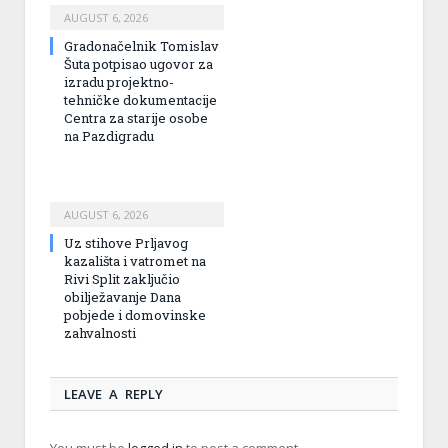
AUGUST 6, 2026
Gradonačelnik Tomislav
Šuta potpisao ugovor za
izradu projektno-
tehničke dokumentacije
Centra za starije osobe
na Pazdigradu
AUGUST 6, 2026
Uz stihove Prljavog
kazališta i vatromet na
Rivi Split zaključio
obilježavanje Dana
pobjede i domovinske
zahvalnosti
LEAVE A REPLY