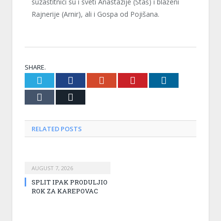
suzaštitnici su i sveti Anastazije (Staš) i blaženi
Rajnerije (Arnir), ali i Gospa od Pojišana.
SHARE.
Twitter
Facebook
Google+
Pinterest
LinkedIn
Tumblr
Email
RELATED
POSTS
AUGUST 7, 2026
SPLIT IPAK PRODULJIO
ROK ZA KAREPOVAC