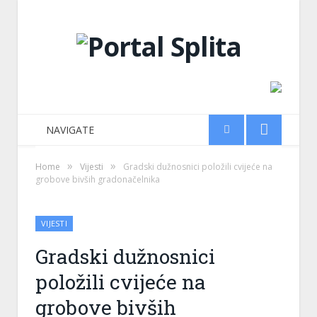
NAVIGATE
»
»
Home
Vijesti
Gradski dužnosnici položili cvijeće na
grobove bivših gradonačelnika
VIJESTI
Gradski dužnosnici
položili cvijeće na
grobove bivših