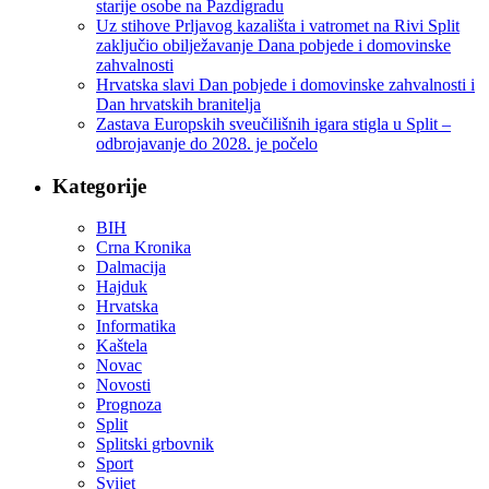
starije osobe na Pazdigradu
Uz stihove Prljavog kazališta i vatromet na Rivi Split
zaključio obilježavanje Dana pobjede i domovinske
zahvalnosti
Hrvatska slavi Dan pobjede i domovinske zahvalnosti i
Dan hrvatskih branitelja
Zastava Europskih sveučilišnih igara stigla u Split –
odbrojavanje do 2028. je počelo
Kategorije
BIH
Crna Kronika
Dalmacija
Hajduk
Hrvatska
Informatika
Kaštela
Novac
Novosti
Prognoza
Split
Splitski grbovnik
Sport
Svijet