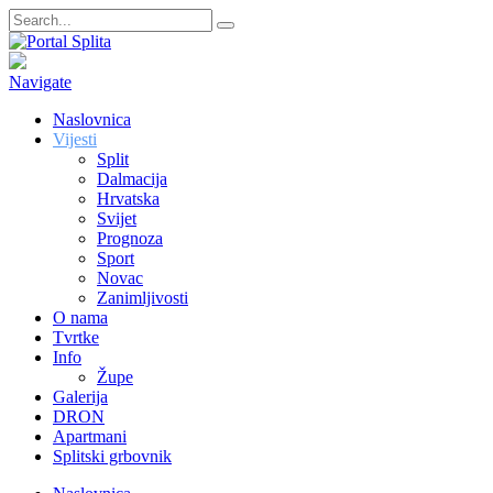
Navigate
Naslovnica
Vijesti
Split
Dalmacija
Hrvatska
Svijet
Prognoza
Sport
Novac
Zanimljivosti
O nama
Tvrtke
Info
Župe
Galerija
DRON
Apartmani
Splitski grbovnik