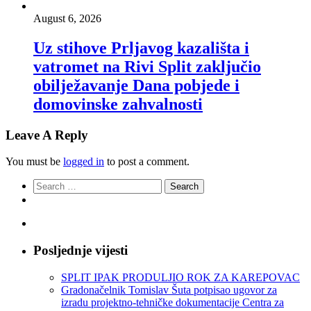
August 6, 2026
Uz stihove Prljavog kazališta i
vatromet na Rivi Split zaključio
obilježavanje Dana pobjede i
domovinske zahvalnosti
Leave A Reply
You must be
logged in
to post a comment.
Search
for:
Posljednje vijesti
SPLIT IPAK PRODULJIO ROK ZA KAREPOVAC
Gradonačelnik Tomislav Šuta potpisao ugovor za
izradu projektno-tehničke dokumentacije Centra za