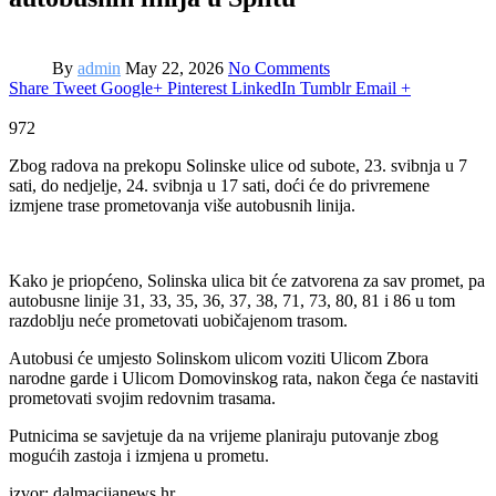
By
admin
May 22, 2026
No Comments
Share
Tweet
Google+
Pinterest
LinkedIn
Tumblr
Email
+
972
Zbog radova na prekopu Solinske ulice od subote, 23. svibnja u 7
sati, do nedjelje, 24. svibnja u 17 sati, doći će do privremene
izmjene trase prometovanja više autobusnih linija.
Kako je priopćeno, Solinska ulica bit će zatvorena za sav promet, pa
autobusne linije 31, 33, 35, 36, 37, 38, 71, 73, 80, 81 i 86 u tom
razdoblju neće prometovati uobičajenom trasom.
Autobusi će umjesto Solinskom ulicom voziti Ulicom Zbora
narodne garde i Ulicom Domovinskog rata, nakon čega će nastaviti
prometovati svojim redovnim trasama.
Putnicima se savjetuje da na vrijeme planiraju putovanje zbog
mogućih zastoja i izmjena u prometu.
izvor: dalmacijanews.hr